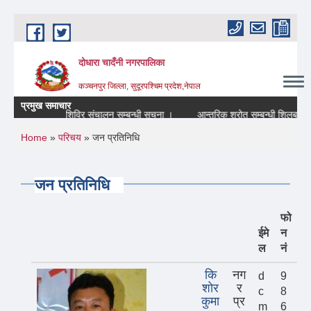
Skip to main content
दोधारा चादँनी नगरपालिका
कञ्चनपुर जिल्ला, सुदूरपश्चिम प्रदेश,नेपाल
प्रमुख समाचार
स्वास्थ्य शिविर संचालन सम्बन्धी सूचना ।
आन्तरिक श्रोत सम्बन्धी शिलबन्दी ठेक्काक
You are here
Home
»
परिचय
» जन प्रतिनिधि
जन प्रतिनिधि
फो
ईमे
न
ल
नं
कि
नग
d
9
शोर
र
c
8
कुमा
प्र
m
6