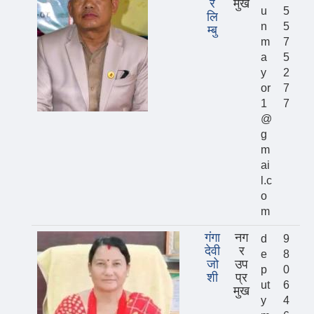
र
मुख
u
5
लि
n
5
म्बु
m
7
a
5
y
2
or
7
1
7
@
g
m
ai
l.c
o
m
गंगा
नग
d
9
देवी
र
e
8
जो
उप
p
0
शी
प्र
ut
6
मुख
y
4