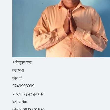
१.विक्रम चन्द
वडाध्यक्ष
फोन नं.
9749903999
२. पुरन बहादुर पुन मगर
वडा सचिव
फोन नं.9848701530