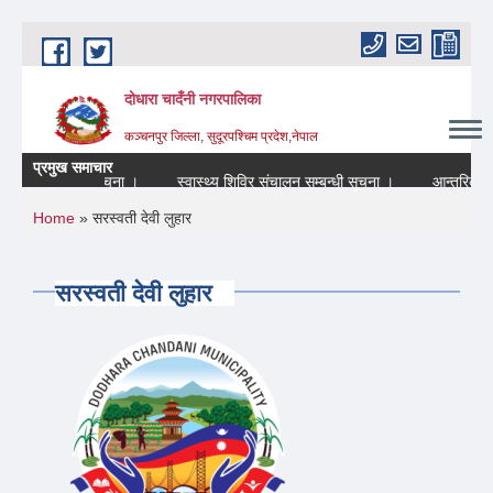
Skip to main content
दोधारा चादँनी नगरपालिका
कञ्चनपुर जिल्ला, सुदूरपश्चिम प्रदेश,नेपाल
प्रमुख समाचार
रहने सम्बन्धि सूचना ।
स्वास्थ्य शिविर संचालन सम्बन्धी सूचना ।
आन्तरिक श्रोत
You are here
Home
» सरस्वती देवी लुहार
सरस्वती देवी लुहार