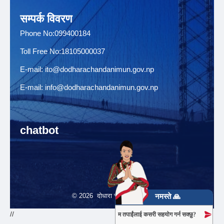
सम्पर्क विवरण
Phone No:099400184
Toll Free No:18105000037
E-mail:
ito@dodharachandanimun.gov.np
E-mail:
info@dodharachandanimun.gov.np
chatbot
© 2026 दोधारा चादँनी नगरपालिका
नमस्ते 🙏
//
म तपाईंलाई कसरी सहयोग गर्न सक्छु?