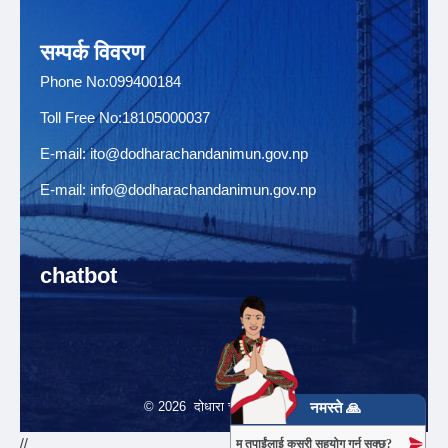
सम्पर्क विवरण
Phone No:099400184
Toll Free No:18105000037
E-mail:
ito@dodharachandanimun.gov.np
E-mail:
info@dodharachandanimun.gov.np
chatbot
© 2026 दोधारा चादँनी नगरपालिका
नमस्ते 🙏
//
म तपाईंलाई कसरी सहयोग गर्न सक्छु?