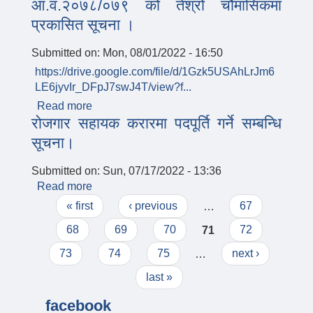
आ.व.२०७८/०७९ को तेश्रो चौमासिकमा
तथा लिखित परीक्षा मिति तोकीएको सम्बन्धमा।
प्रकासित सूचना ।
Submitted on:
Mon, 08/01/2022 - 16:50
https://drive.google.com/file/d/1Gzk5USAhLrJm6
LE6jyvIr_DFpJ7swJ4T/view?f...
Read more
about आ.व.२०७८/०७९ को तेश्रो चौमासिकमा
रोजगार सहायक करारमा पदपूर्ति गर्ने सम्बन्धि
प्रकासित सूचना ।
सूचना।
Submitted on:
Sun, 07/17/2022 - 13:36
Read more
about रोजगार सहायक करारमा पदपूर्ति गर्ने सम्बन्धि
Pages
सूचना।
« first
‹ previous
…
67
68
69
70
71
72
73
74
75
…
next ›
last »
facebook